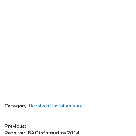
Category:
Rezolvari Bac Informatica
Post
Previous:
Previous
Rezolvari BAC informatica 2014