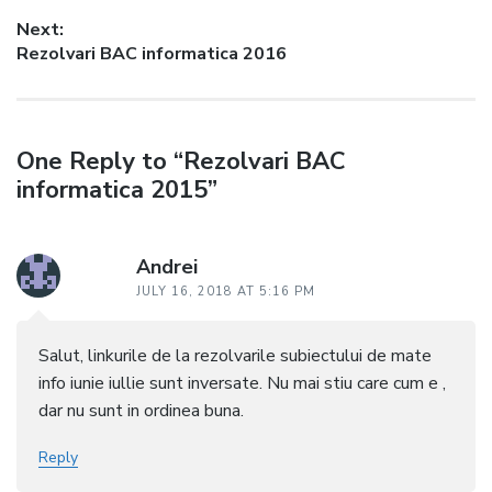
navigation
post:
Next:
Next
Rezolvari BAC informatica 2016
post:
One Reply to “Rezolvari BAC
informatica 2015”
Andrei
JULY 16, 2018 AT 5:16 PM
Salut, linkurile de la rezolvarile subiectului de mate
info iunie iullie sunt inversate. Nu mai stiu care cum e ,
dar nu sunt in ordinea buna.
Reply