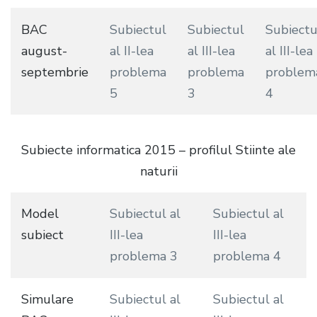
BAC
Subiectul
Subiectul
Subiectu
august-
al II-lea
al III-lea
al III-lea
septembrie
problema
problema
problem
5
3
4
Subiecte informatica 2015 – profilul Stiinte ale
naturii
Model
Subiectul al
Subiectul al
subiect
III-lea
III-lea
problema 3
problema 4
Simulare
Subiectul al
Subiectul al