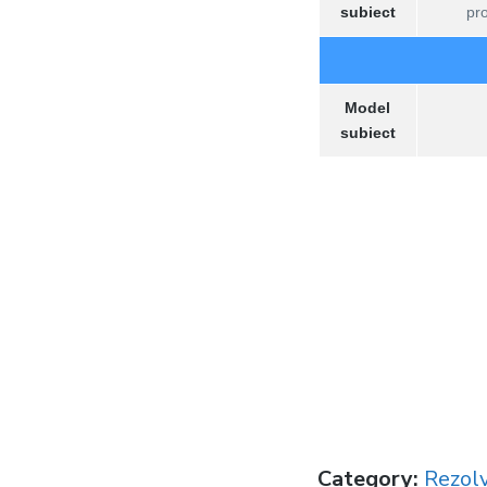
subiect
pr
Model
subiect
Category:
Rezolv