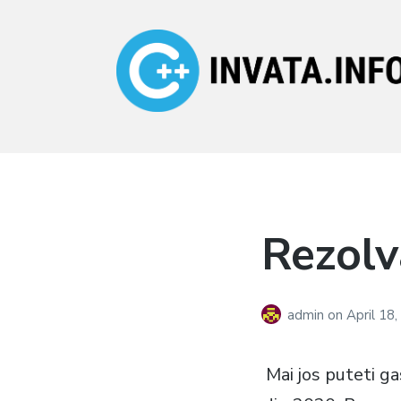
Invata.info
Teorie, probleme,
algortimi
Rezolv
admin
on
April 18
Mai jos puteti g