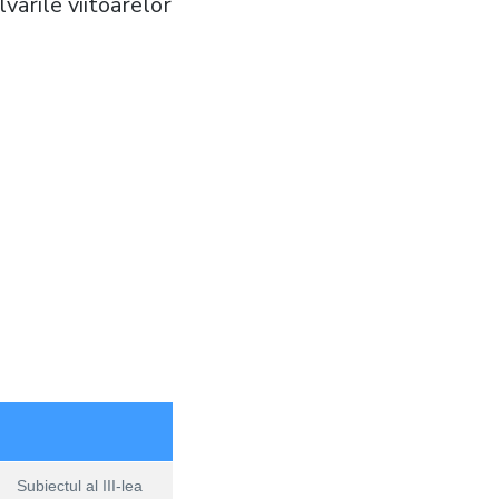
varile viitoarelor
Subiectul al III-lea