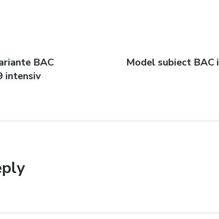
Variante BAC
Next
Model subiect BAC 
n
 intensiv
post:
eply