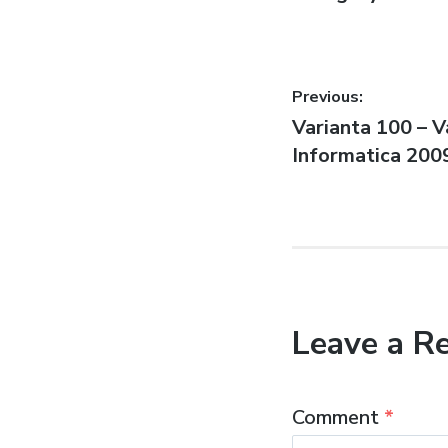
Post
Previous:
Previous
Varianta 100 – 
navigatio
post:
Informatica 2009
Leave a R
Comment
*