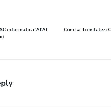
AC informatica 2020
Next
Cum sa-ti instalezi
n
ii)
post:
eply