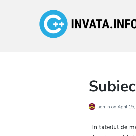
Invata.info
Teorie, probleme,
algortimi
Subiec
admin
on
April 19
In tabelul de m