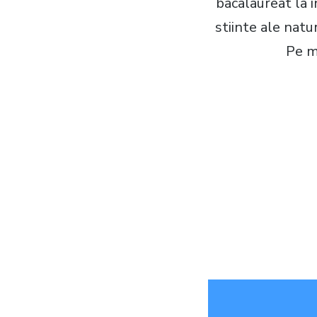
bacalaureat la i
stiinte ale natur
Pe m