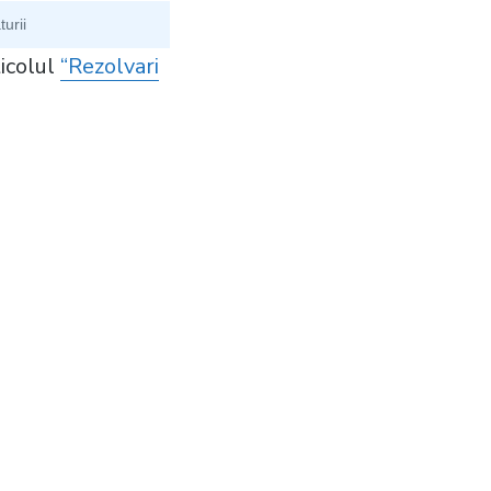
turii
ticolul
“Rezolvari