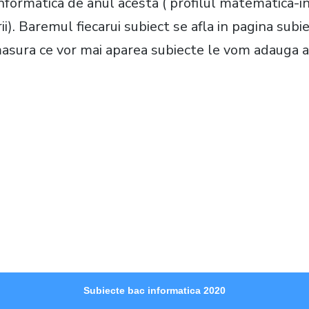
nformatica de anul acesta ( profilul matematica-in
ii). Baremul fiecarui subiect se afla in pagina subi
asura ce vor mai aparea subiecte le vom adauga a
Subiecte bac informatica 2020