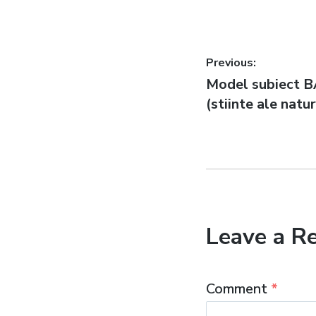
Post
Previous:
Previous
Model subiect B
navigatio
post:
(stiinte ale natur
Leave a R
Comment
*