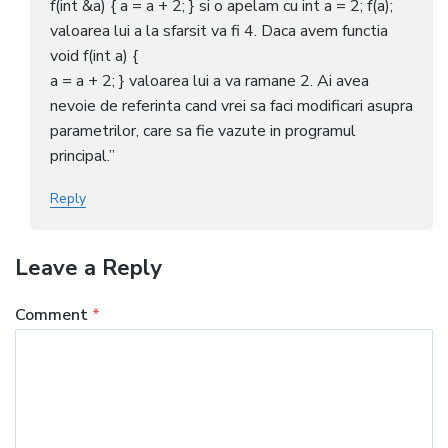
f(int &a) { a = a + 2; } si o apelam cu int a = 2; f(a);
valoarea lui a la sfarsit va fi 4. Daca avem functia
void f(int a) {
a = a + 2; } valoarea lui a va ramane 2. Ai avea
nevoie de referinta cand vrei sa faci modificari asupra
parametrilor, care sa fie vazute in programul
principal.”
Reply
Leave a Reply
Comment
*