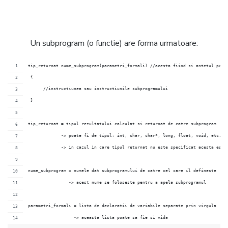
Un subprogram (o functie) are forma urmatoare:
tip_returnat nume_subprogram(parametri_formali) //acesta fiind si antetul prog
 {
      //instructiunea sau instructiunile subprogramului
 }
tip_returnat = tipul rezultatului calculat si returnat de catre subprogram 
             -> poate fi de tipul: int, char, char*, long, float, void, etc.
             -> in cazul in care tipul returnat nu este specificat acesta este
nume_subprogram = numele dat subprogramului de catre cel care il defineste
                -> acest nume se foloseste pentru a apela subprogramul
parametri_formali = lista de declaratii de variabile separate prin virgula
                  -> aceasta lista poate sa fie si vida