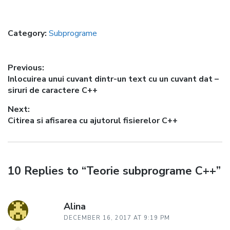
Category:
Subprograme
Post
Previous:
Previous
Inlocuirea unui cuvant dintr-un text cu un cuvant dat –
navigation
post:
siruri de caractere C++
Next:
Next
Citirea si afisarea cu ajutorul fisierelor C++
post:
10 Replies to “Teorie subprograme C++”
Alina
DECEMBER 16, 2017 AT 9:19 PM