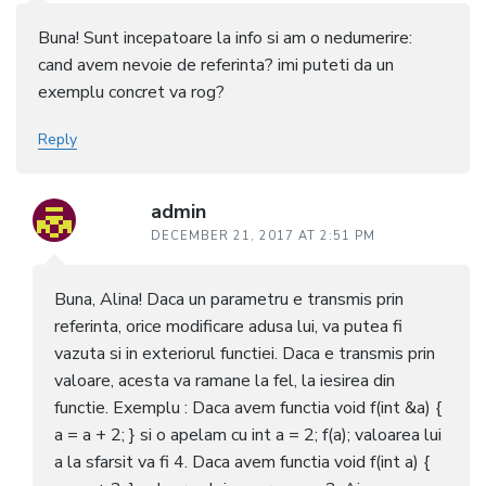
Buna! Sunt incepatoare la info si am o nedumerire:
cand avem nevoie de referinta? imi puteti da un
exemplu concret va rog?
Reply
admin
DECEMBER 21, 2017 AT 2:51 PM
Buna, Alina! Daca un parametru e transmis prin
referinta, orice modificare adusa lui, va putea fi
vazuta si in exteriorul functiei. Daca e transmis prin
valoare, acesta va ramane la fel, la iesirea din
functie. Exemplu : Daca avem functia void f(int &a) {
a = a + 2; } si o apelam cu int a = 2; f(a); valoarea lui
a la sfarsit va fi 4. Daca avem functia void f(int a) {