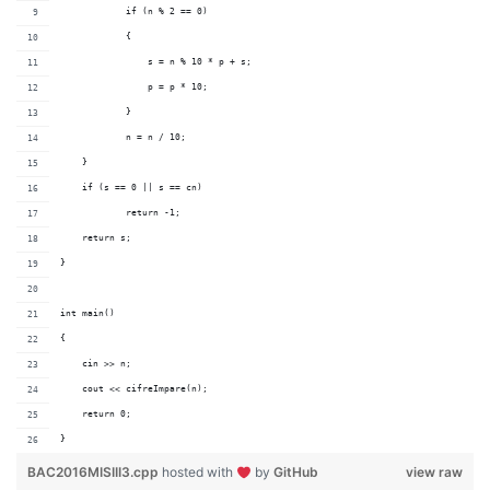
	    if (n % 2 == 0)		
	    {
	        s = n % 10 * p + s;	
	        p = p * 10;		
	    }
	    n = n / 10;		
    }
    if (s == 0 || s == cn)
	    return -1;
    return s;
}
int main()
{
    cin >> n;
    cout << cifreImpare(n);
    return 0;
}
BAC2016MISIII3.cpp
hosted with
by
GitHub
view raw