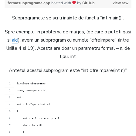
formasubprograme.cpp
hosted with
by
GitHub
view raw
Subprogramele se scriu inainte de functia “int main()”.
Spre exemplu, in problema de mai jos, (pe care o puteti gasi
si
aici
), avem un subprogram cu numele “cifreImpare” (intre
liniile 4 si 19). Acesta are doar un parametru formal – n, de
tipul int.
Antetul acestui subprogram este “int cifreImpare(int n)”.
#include <iostream>
using namespace std;
int n;
int cifreImpare(int n)		
{				
    int s = 0, cn = n, p = 1;
    while (n > 0)		
    {