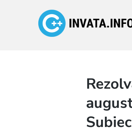
Invata.info
Teorie, probleme,
algortimi
Rezolv
august
Subiec