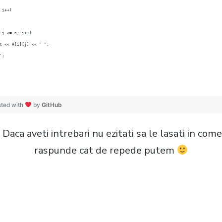
 i++)
; j <= n; j++)
out << A[i][j] << " ";
';
sted with
by
GitHub
 Daca aveti intrebari nu ezitati sa le lasati in com
raspunde cat de repede putem