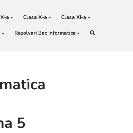
IX-a
Clasa X-a
Clasa XI-a
a
Rezolvari Bac Informatica
rmatica
ma 5