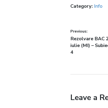
Category:
Info
Post
Previous:
Previous
Rezolvare BAC 2
navigatio
post:
iulie (MI) – Subi
4
Leave a R