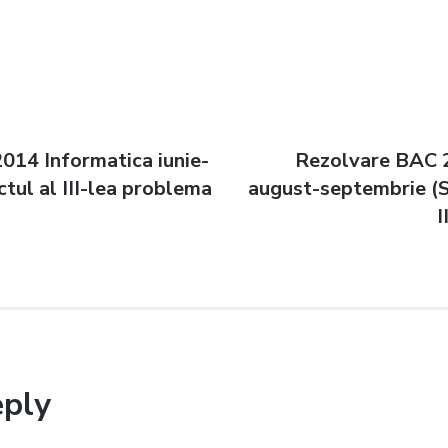
014 Informatica iunie-
Next
Rezolvare BAC 
n
ectul al III-lea problema
august-septembrie (S
post:
I
eply