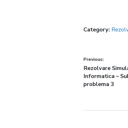
Category:
Rezolv
Post
Previous:
Previous
Rezolvare Simu
navigatio
post:
Informatica – Sub
problema 3