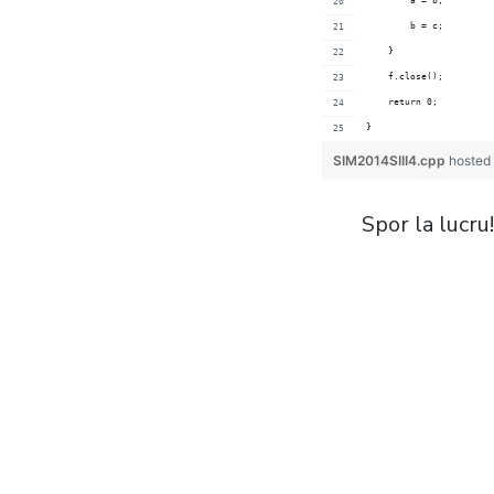
	a = 
	b = 
    }
    f.cl
    return 0;
}
SIM2014SIII4.cpp
hosted
Spor la lucru!