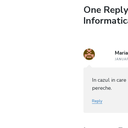
One Reply
Informatic
Mari
JANUAR
In cazul in car
pereche.
Reply