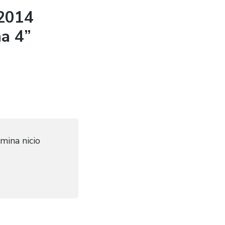
 2014
ma 4”
imina nicio