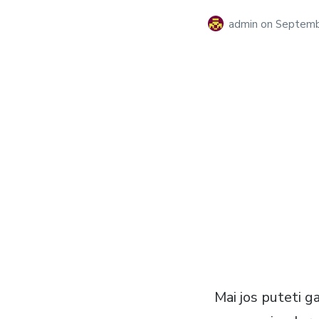
admin
on
Septemb
Mai jos puteti ga