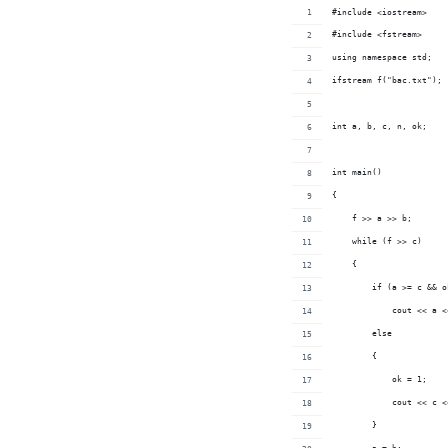
#include <iostream>
#include <fstream>
using namespace std;
ifstream f("bac.txt");
int a, b, c, n, ok;
int main()
{
    f >>
    whi
    {
	els
	{
	    ok = 1;
	}