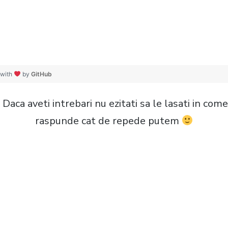
b;			
c;			
ose();			
 with
by
GitHub
 Daca aveti intrebari nu ezitati sa le lasati in com
raspunde cat de repede putem