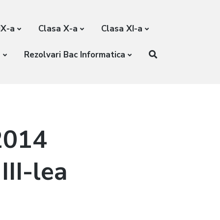
IX-a
Clasa X-a
Clasa XI-a
a
Rezolvari Bac Informatica
2014
III-lea