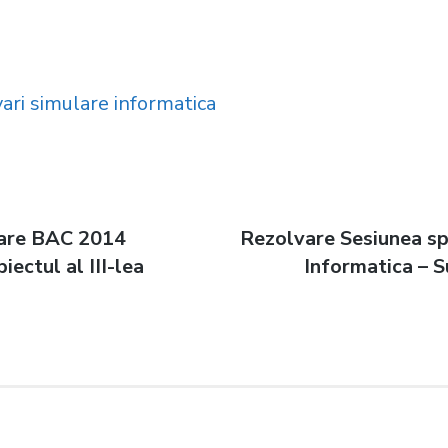
ari simulare informatica
lare BAC 2014
Next
Rezolvare Sesiunea s
n
iectul al III-lea
post:
Informatica – Su