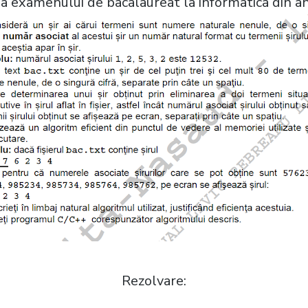
a examenului de bacalaureat la informatica din a
Rezolvare: