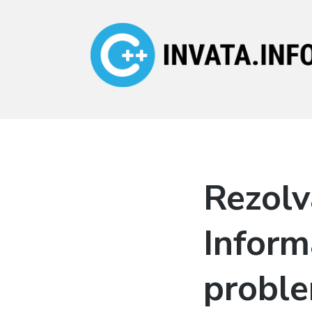
Invata.info
Teorie, probleme,
algortimi
Rezolv
Informa
probl