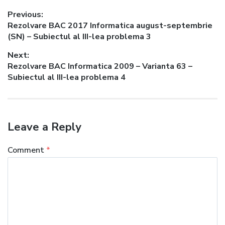
Post
Previous:
Previous
Rezolvare BAC 2017 Informatica august-septembrie
navigation
post:
(SN) – Subiectul al III-lea problema 3
Next:
Next
Rezolvare BAC Informatica 2009 – Varianta 63 –
post:
Subiectul al III-lea problema 4
Leave a Reply
Comment
*