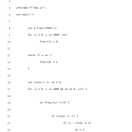
ifstream f("bac.in");
int main() {
	int a,frecv[1001],i;
	for (i = 0; i <= 1000; i++)
		frecv[i] = 0;
    	while (f >> a) {
        	frecv[a] = 1;
	}
	int ultim = -1, ok = 0;
	for (i = 0; i <= 1000 && ok == 0; i++) {
		if (frecv[i] != 0) {
			if (ultim != -1) {
				if (i - ultim != 2)
					ok = 1;