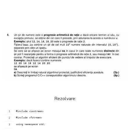
Rezolvare:
#include <iostream>
#include <fstream>
using namespace std;