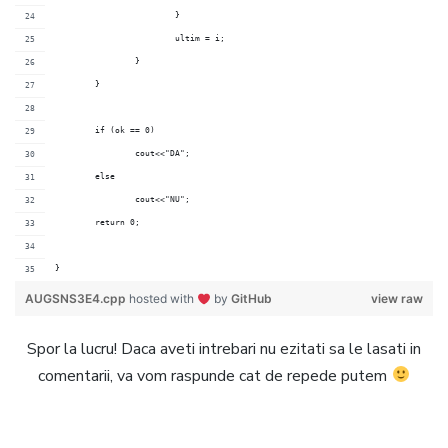
			}
			ultim = i;
		}
	}
	if (ok == 0)
		cout<<"DA";
	else
		cout<<"NU";
	return 0;
}
AUGSNS3E4.cpp
hosted with
by
GitHub
view raw
Spor la lucru! Daca aveti intrebari nu ezitati sa le lasati in
comentarii, va vom raspunde cat de repede putem