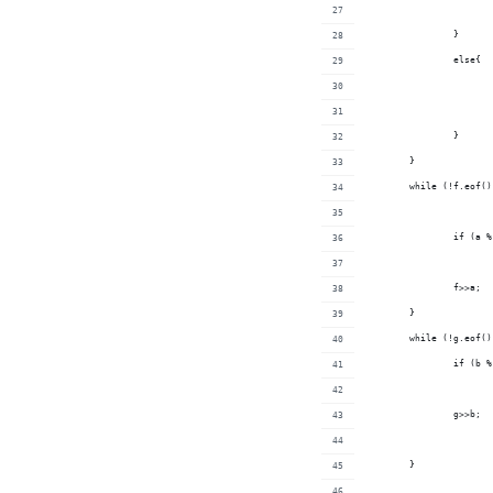
		}
		else{
		}
	}
	while (!f.eof()
		if (a 
		f>>a;
	}
	while (!g.eof()
		if (b 
		g>>b;
	}