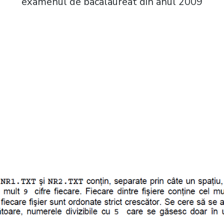
examenul de bacalaureat din anul 2009