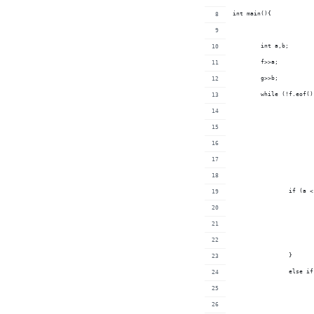
int main(){
	int a,b;
	f>>a;
	g>>b;
	while (!f.eof(
		if (a 
		}
		else i