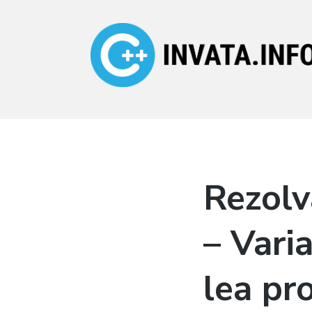
Invata.info
Teorie, probleme,
algortimi
Rezolv
– Varia
lea pr