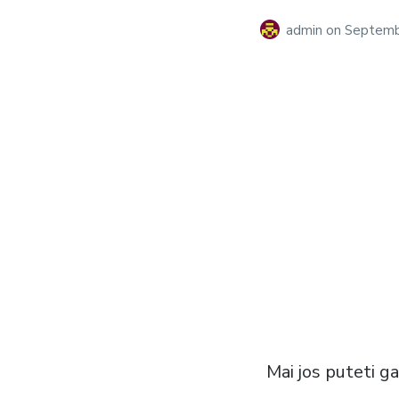
admin
on
Septemb
Mai jos puteti g