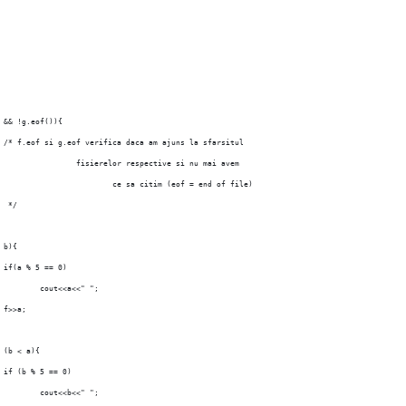
) && !g.eof()){
			/* f.eof si g.eof verifica daca am ajuns la sfarsitul
					fisierelor respective si nu mai avem
						ce sa citim (eof = end of file)
			 */
< b){
			if(a % 5 == 0)
				cout<<a<<" ";
			f>>a;
	
f (b < a){
			if (b % 5 == 0)
				cout<<b<<" ";