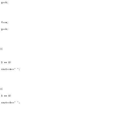
			g>>b;
			f>>a;
			g>>b;
){
% 5 == 0)
			cout<<a<<" ";
){
% 5 == 0)
			cout<<b<<" ";