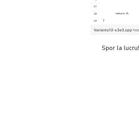
	return 0;
}
Varianta12-s3e3.cpp
hos
Spor la lucru!