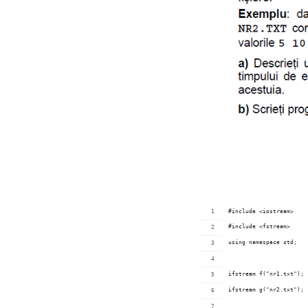
#include <iostream>
#include <fstream>
using namespace std;
ifstream f("nr1.txt");
ifstream g("nr2.txt");