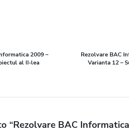
nformatica 2009 –
Next
Rezolvare BAC In
n
iectul al II-lea
post:
Varianta 12 – Su
to “Rezolvare BAC Informatic