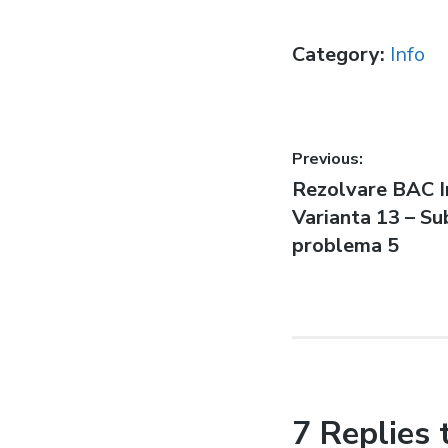
Category:
Info
Post
Previous:
Previous
Rezolvare BAC I
navigatio
post:
Varianta 13 – Sub
problema 5
7 Replies 