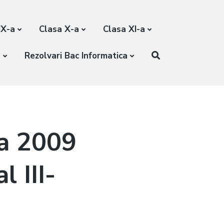
IX-a
Clasa X-a
Clasa XI-a
a
Rezolvari Bac Informatica
ca 2009
l III-