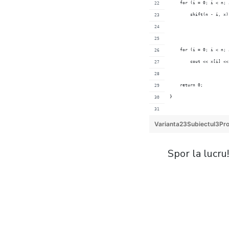
    for (i = 0; i < n; 
        shift(n - i, x)
    for (i = 0; i < n; 
        cout << x[i] <<
    return 0;
}
Varianta23Subiectul3P
Spor la lucru!