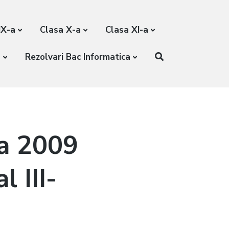
IX-a
Clasa X-a
Clasa XI-a
a
Rezolvari Bac Informatica
ca 2009
l III-