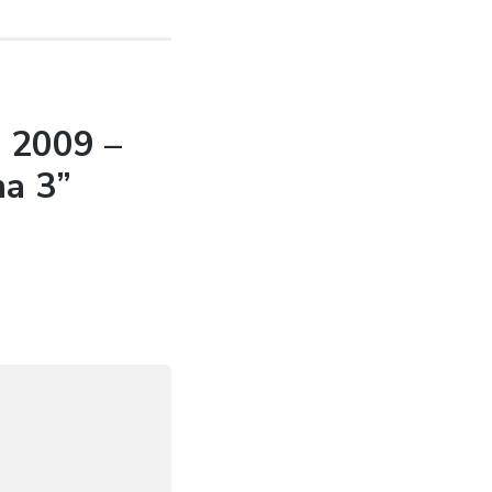
a 2009 –
ma 3”