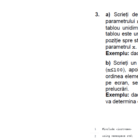
#include <iostream>
using namespace std;