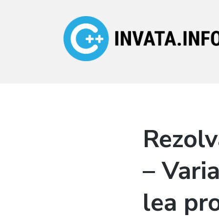
Invata.info
Teorie, probleme,
algortimi
Rezolv
– Varia
lea pr