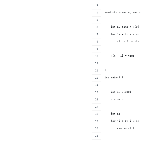
void shift(int n, int x
    int i, temp = x[0];
    for (i = 1; i < n; 
        x[i - 1] = x[i]
    x[n - 1] = temp;
}
int main() {
    int n, x[100];
    cin >> n;
    int i;
    for (i = 0; i < n; 
        cin >> x[i];