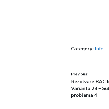
Category:
Info
Post
Previous:
Previous
Rezolvare BAC I
navigatio
post:
Varianta 23 – Sub
problema 4