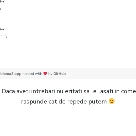
i++)
;
i++)
 " ";
roblema3.cpp
hosted with
by
GitHub
 Daca aveti intrebari nu ezitati sa le lasati in com
raspunde cat de repede putem