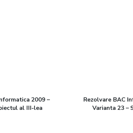
nformatica 2009 –
Next
Rezolvare BAC In
n
iectul al III-lea
post:
Varianta 23 – S