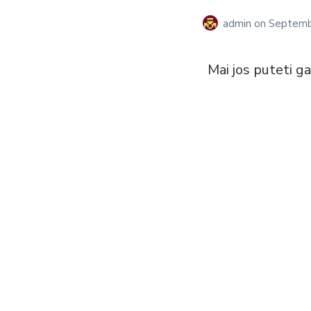
admin
on
Septemb
Mai jos puteti g