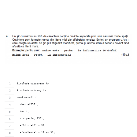
#include <iostream.h>
#include <string.h>
void main() {
  char a[255];
  int i;
  cin.get(a, 255);
  a[0] = a[0] - 32;
  a[strlen(a) - 1] -= 32;