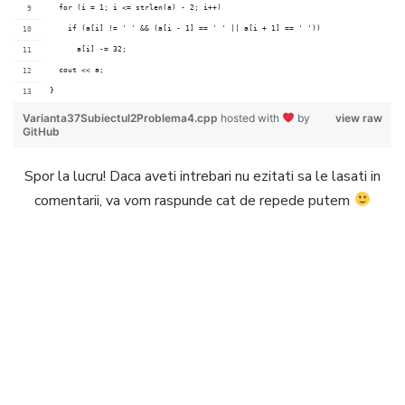
  for (i = 1; i <= strlen(a) - 2; i++)
    if (a[i] != ' ' && (a[i - 1] == ' ' || a[i + 1] == ' '))
      a[i] -= 32;
  cout << a;
}
Varianta37Subiectul2Problema4.cpp
hosted with
by
view raw
GitHub
Spor la lucru! Daca aveti intrebari nu ezitati sa le lasati in
comentarii, va vom raspunde cat de repede putem