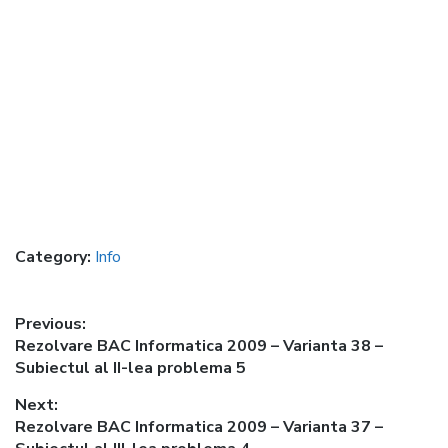
Category:
Info
Post
Previous:
Previous
Rezolvare BAC Informatica 2009 – Varianta 38 –
navigation
post:
Subiectul al II-lea problema 5
Next:
Next
Rezolvare BAC Informatica 2009 – Varianta 37 –