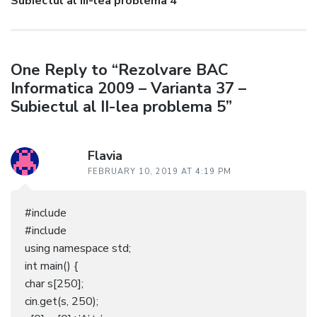
post:
Subiectul al III-lea problema 4
One Reply to “Rezolvare BAC
Informatica 2009 – Varianta 37 –
Subiectul al II-lea problema 5”
Flavia
FEBRUARY 10, 2019 AT 4:19 PM
#include
#include
using namespace std;
int main() {
char s[250];
cin.get(s, 250);