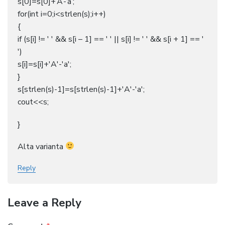
s[0]=s[0]+’A’-‘a’;
for(int i=0;i<strlen(s);i++)
{
if (s[i] != ' ' && s[i – 1] == ' ' || s[i] != ' ' && s[i + 1] == '
')
s[i]=s[i]+'A'-'a';
}
s[strlen(s)-1]=s[strlen(s)-1]+'A'-'a';
cout<<s;
}
Alta varianta
Reply
Leave a Reply