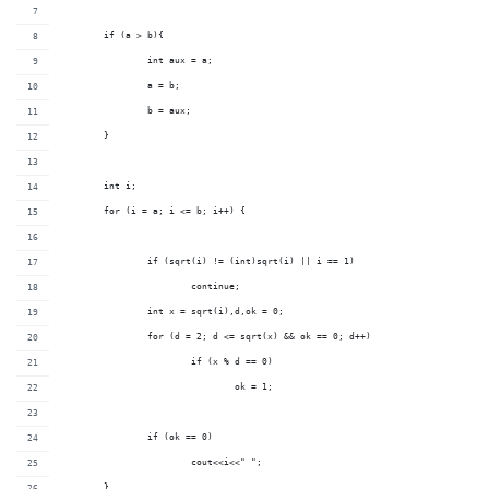
	if (a > b){
		int aux = a;
		a = b;
		b = aux;
	}
	int i;
	for (i = a; i <= b; i++) {
		if (sqrt(i) != (int)sqrt(i) || i == 1)
			continue;
		int x = sqrt(i),d,ok = 0;
		for (d = 2; d <= sqrt(x) && ok == 0; d++)
			if (x % d == 0)
				ok = 1;
		if (ok == 0)
			cout<<i<<" ";
	}