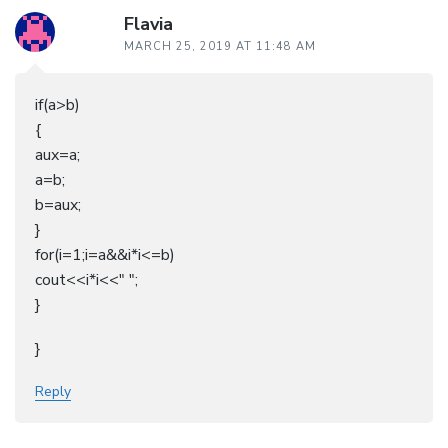
Flavia
MARCH 25, 2019 AT 11:48 AM
if(a>b)
{
aux=a;
a=b;
b=aux;
}
for(i=1;i=a&&i*i<=b)
cout<<i*i<<" ";
}
}
Reply