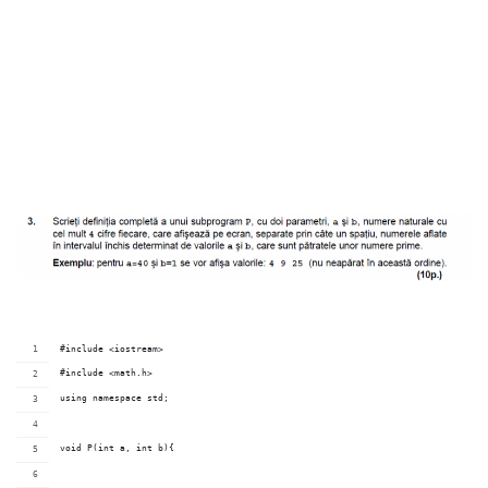
#include <iostream>
#include <math.h>
using namespace std;
void P(int a, int b){