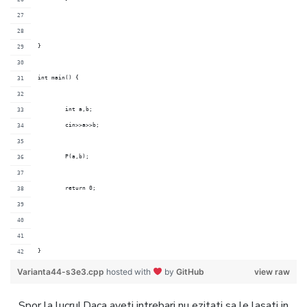
}
int main() {
	int a,b;
	cin>>a>>b;
	P(a,b);
	return 0;
}
Varianta44-s3e3.cpp
hosted with
by
GitHub
view raw
Spor la lucru! Daca aveti intrebari nu ezitati sa le lasati in