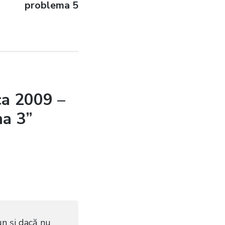
problema 5
ca 2009 –
ma 3”
n şi dacă nu