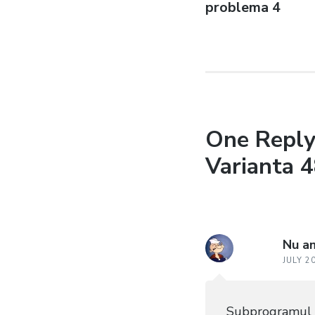
problema 4
One Reply
Varianta 4
Nu a
JULY 2
Subprogramul c