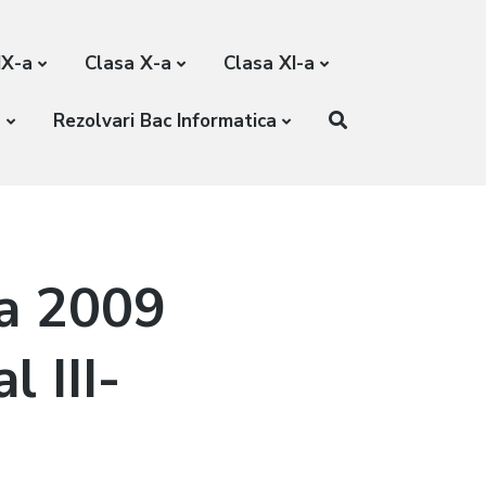
IX-a
Clasa X-a
Clasa XI-a
a
Rezolvari Bac Informatica
ca 2009
l III-