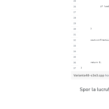
		if (c
	}
	cout<<nrFractii
	return 0;
}
Varianta48-s3e3.cpp
ho
Spor la lucru!