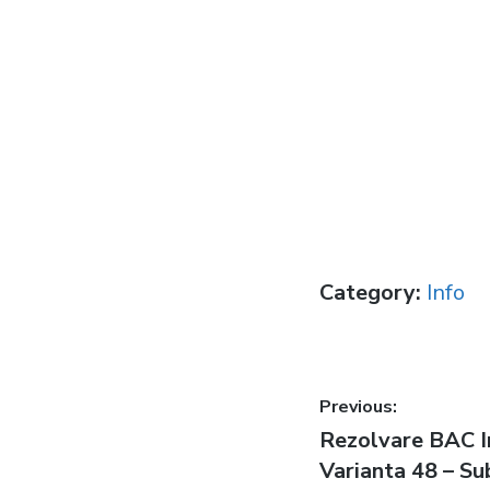
Category:
Info
Post
Previous:
Previous
Rezolvare BAC I
navigatio
post:
Varianta 48 – Sub