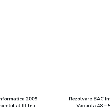
nformatica 2009 –
Next
Rezolvare BAC In
n
iectul al III-lea
post:
Varianta 48 – S