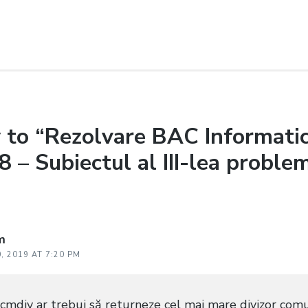
 to “Rezolvare BAC Informati
8 – Subiectul al III-lea proble
m
0, 2019 AT 7:20 PM
mdiv ar trebui să returneze cel mai mare divizor comu