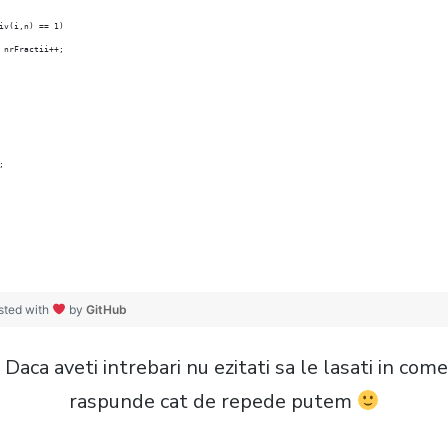
mdiv(i,n) == 1)
			nrFractii++;
;
sted with
by
GitHub
 Daca aveti intrebari nu ezitati sa le lasati in com
raspunde cat de repede putem