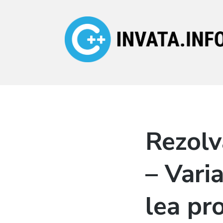
Invata.info
Teorie, probleme,
algortimi
Rezolv
– Varia
lea pr