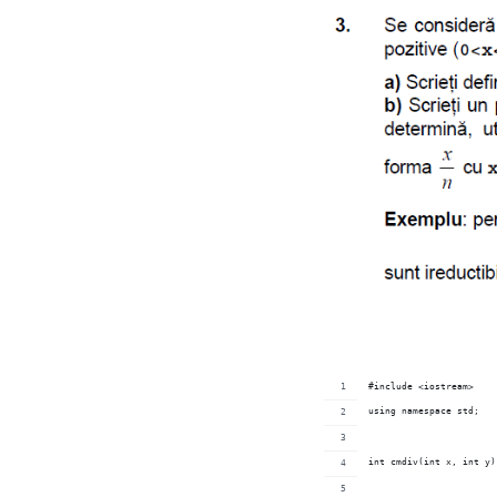
#include <iostream>
using namespace std;
int cmdiv(int x, int y)