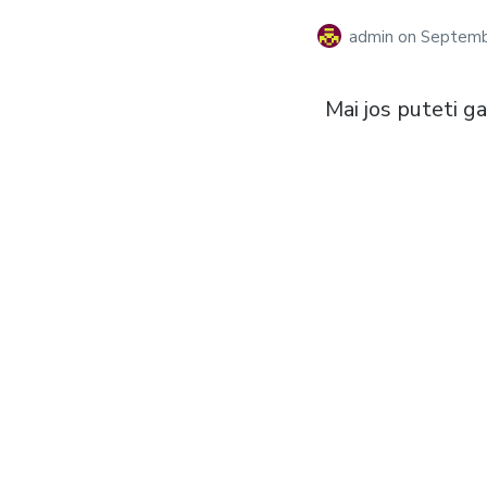
admin
on
Septemb
Mai jos puteti g