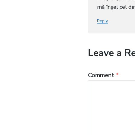
mă înşel cel di
Reply
Leave a R
Comment
*