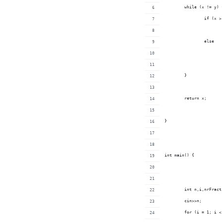
	while (x != y) 
		if (x 
		else
	}
	return x;
}
int main() {
	int n,i,nrFrac
	cin>>n;
	for (i = 1; i 