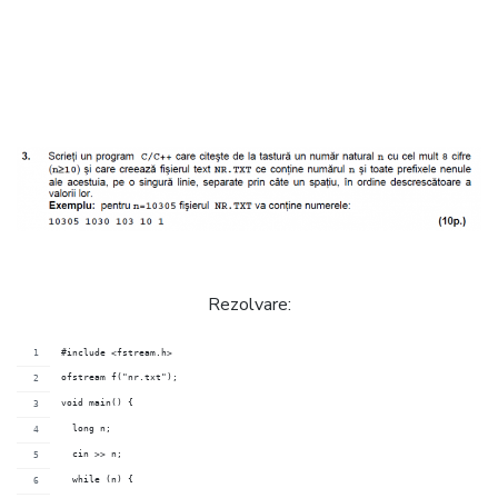
Rezolvare:
#include <fstream.h>
ofstream f("nr.txt");
void main() {
  long n;
  cin >> n;
  while (n) {