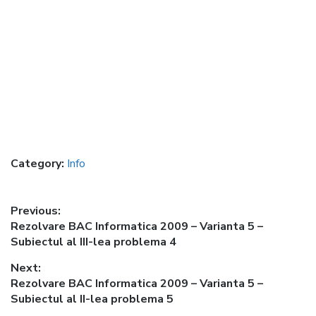
Category:
Info
Post
Previous:
Previous
Rezolvare BAC Informatica 2009 – Varianta 5 –
navigation
post:
Subiectul al III-lea problema 4
Next:
Next
Rezolvare BAC Informatica 2009 – Varianta 5 –
post:
Subiectul al II-lea problema 5