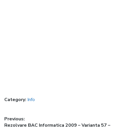
Category:
Info
Post
Previous:
Previous
Rezolvare BAC Informatica 2009 – Varianta 57 –
navigation