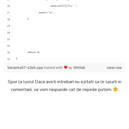
			cout<<m[i][j]<<" ";
		cout<<'\n';
	}
	return 0;
}
Varianta57-s2e5.cpp
hosted with
by
GitHub
view raw
Spor la lucru! Daca aveti intrebari nu ezitati sa le lasati in
comentarii, va vom raspunde cat de repede putem