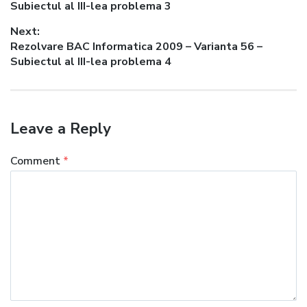
post:
Subiectul al III-lea problema 3
Next:
Next
Rezolvare BAC Informatica 2009 – Varianta 56 –
post:
Subiectul al III-lea problema 4
Leave a Reply
Comment
*