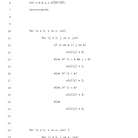
	int n,a,b,i,j,m[25][25];
	cin>>n>>a>>b;
	for (i = 1; i <= n; i++)
		for (j = 1; j <= n; j++)
			if (i == a || j == b)
				m[i][j] = 0;
			else if (i < a && j < b)
				m[i][j] = 1;
			else if (i < a)
				m[i][j] = 2;
			else if (j < b)
				m[i][j] = 3;
			else
				m[i][j] = 4;
	for (i = 1; i <= n; i++) {
		for (j = 1; j <= n; j++)