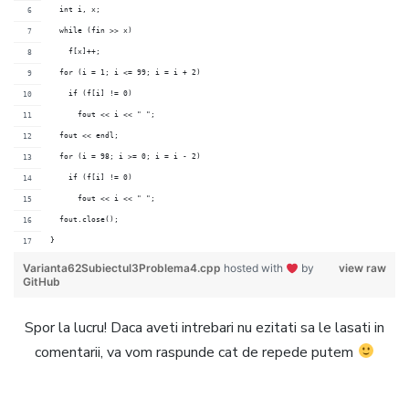
  int i, x;
  while (fin >> x)
    f[x]++;
  for (i = 1; i <= 99; i = i + 2)
    if (f[i] != 0)
      fout << i << " ";
  fout << endl;
  for (i = 98; i >= 0; i = i - 2)
    if (f[i] != 0)
      fout << i << " ";
  fout.close();
}
Varianta62Subiectul3Problema4.cpp
hosted with
by
view raw
GitHub
Spor la lucru! Daca aveti intrebari nu ezitati sa le lasati in
comentarii, va vom raspunde cat de repede putem