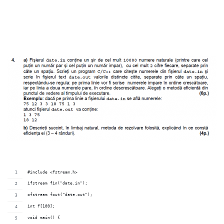
#include <fstream.h>
ifstream fin("date.in");
ofstream fout("date.out");
int f[100];
void main() {