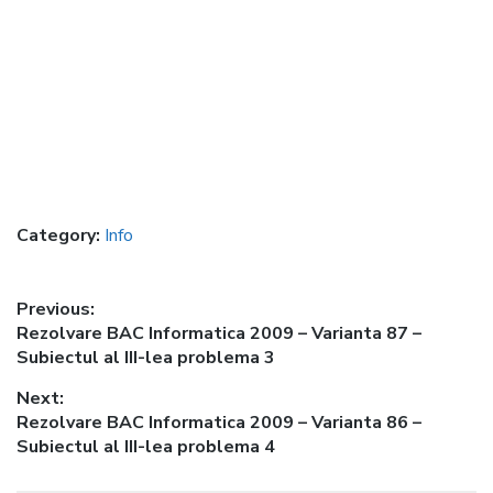
Category:
Info
Post
Previous:
Previous
Rezolvare BAC Informatica 2009 – Varianta 87 –
navigation
post:
Subiectul al III-lea problema 3
Next:
Next
Rezolvare BAC Informatica 2009 – Varianta 86 –
post:
Subiectul al III-lea problema 4