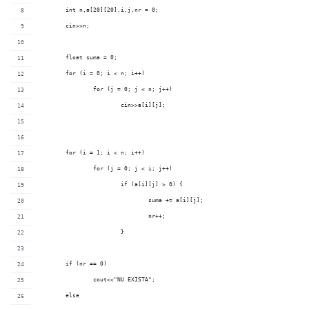
	int n,a[20][20],i,j,nr = 0;
	cin>>n;
	float suma = 0;
	for (i = 0; i < n; i++)
		for (j = 0; j < n; j++)
			cin>>a[i][j];
	for (i = 1; i < n; i++)
		for (j = 0; j < i; j++)
			if (a[i][j] > 0) {
				suma += a[i][j];
				nr++;
			}
	if (nr == 0)
		cout<<"NU EXISTA";
	else