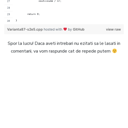
		cout<<suma / nr;
	return 0;
}
Varianta87-s2e5.cpp
hosted with
by
GitHub
view raw
Spor la lucru! Daca aveti intrebari nu ezitati sa le lasati in
comentarii, va vom raspunde cat de repede putem