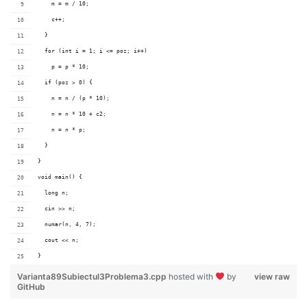
    m = m / 10;
    c++;
  }
  for (int i = 1; i <= poz; i++)
    p = p * 10;
  if (poz > 0) {
    n = n / (p * 10);
    n = n * 10 + c2;
    n = n * p;
  }
}
void main() {
  long n;
  cin >> n;
  numar(n, 4, 7);
  cout << n;
}
Varianta89Subiectul3Problema3.cpp
hosted with
by
view raw
GitHub