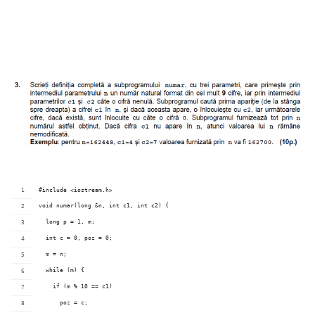
#include <iostream.h>
void numar(long &n, int c1, int c2) {
  long p = 1, m;
  int c = 0, poz = 0;
  m = n;
  while (m) {
    if (m % 10 == c1)
      poz = c;