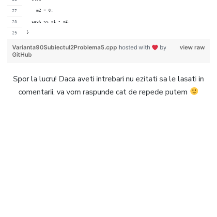
    m2 = 0;
  cout << m1 - m2;
}
Varianta90Subiectul2Problema5.cpp
hosted with
by
view raw
GitHub
Spor la lucru! Daca aveti intrebari nu ezitati sa le lasati in
comentarii, va vom raspunde cat de repede putem