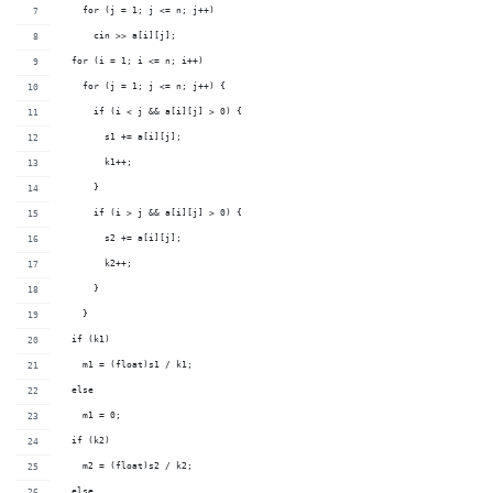
    for (j = 1; j <= n; j++)
      cin >> a[i][j];
  for (i = 1; i <= n; i++)
    for (j = 1; j <= n; j++) {
      if (i < j && a[i][j] > 0) {
        s1 += a[i][j];
        k1++;
      }
      if (i > j && a[i][j] > 0) {
        s2 += a[i][j];
        k2++;
      }
    }
  if (k1)
    m1 = (float)s1 / k1;
  else
    m1 = 0;
  if (k2)
    m2 = (float)s2 / k2;
  else