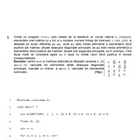
#include <iostream.h>
void main() {
  int a[100][100], i, j, n, k1 = 0, k2 = 0, s1 = 0, s2 = 0;
  float m1, m2;
  cin >> n;
  for (i = 1; i <= n; i++)