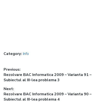
Category:
Info
Post
Previous:
Previous
Rezolvare BAC Informatica 2009 – Varianta 91 –
navigation
post:
Subiectul al III-lea problema 3
Next:
Next
Rezolvare BAC Informatica 2009 – Varianta 90 –
post:
Subiectul al III-lea problema 4