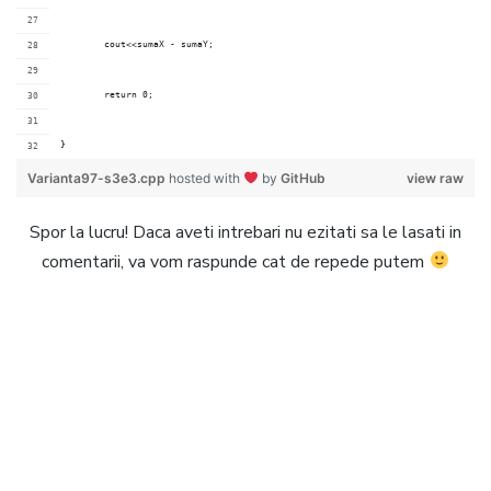
	cout<<sumaX - sumaY;
	return 0;
}
Varianta97-s3e3.cpp
hosted with
by
GitHub
view raw
Spor la lucru! Daca aveti intrebari nu ezitati sa le lasati in
comentarii, va vom raspunde cat de repede putem