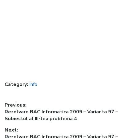
Category:
Info
Post
Previous:
Previous
Rezolvare BAC Informatica 2009 – Varianta 97 –
navigation
post:
Subiectul al III-lea problema 4
Next:
Next
Rezolvare BAC Informatica 2009 – Varianta 97 –