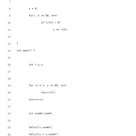
	s = 0;
	for(; k <= 50; k++)
		if (v[k] > 0)
			s += v[k];
}
int main() {
	int x,y,i;
	for (i = 1; i <= 50; i++)
		cin>>v[i];
	cin>>x>>y;
	int sumaX,sumaY;
	Calcul(x,sumaX);
	Calcul(y + 1,sumaY);