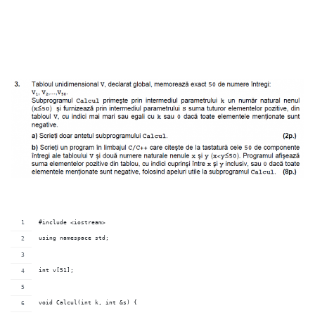
#include <iostream>
using namespace std;
int v[51];
void Calcul(int k, int &s) {