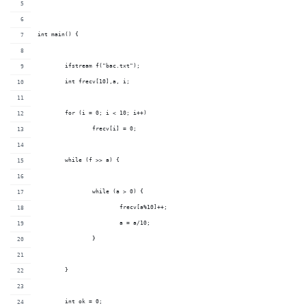
int main() {
        ifstream f("bac.txt");
        int frecv[10],a, i;
        for (i = 0; i < 10; i++)
                frecv[i] = 0;
        while (f >> a) {
                while (a > 0) {
                        frecv[a%10]++;
                        a = a/10;
                }
        }
        int ok = 0;