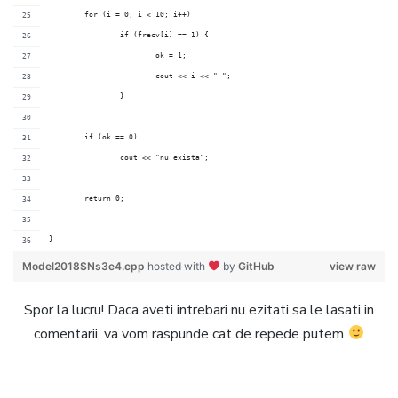
        for (i = 0; i < 10; i++)
                if (frecv[i] == 1) {
                        ok = 1;
                        cout << i << " ";
                }
        if (ok == 0)
                cout << "nu exista";
        return 0;
}
Model2018SNs3e4.cpp
hosted with
by
GitHub
view raw
Spor la lucru! Daca aveti intrebari nu ezitati sa le lasati in
comentarii, va vom raspunde cat de repede putem