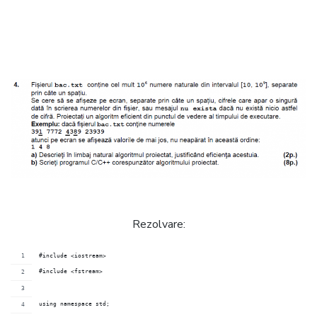
Rezolvare:
#include <iostream>
#include <fstream>
using namespace std;