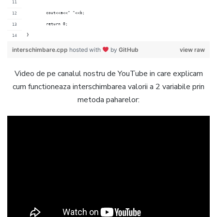
	cout<<a<<" "<<b;
	return 0;
}
interschimbare.cpp
hosted with
by
GitHub
view raw
Video de pe canalul nostru de YouTube in care explicam
cum functioneaza interschimbarea valorii a 2 variabile prin
metoda paharelor: