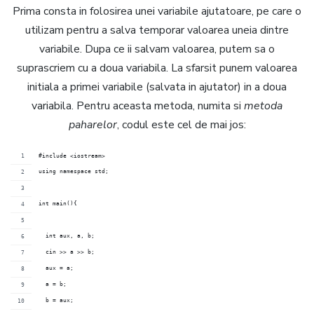
Prima consta in folosirea unei variabile ajutatoare, pe care o
utilizam pentru a salva temporar valoarea uneia dintre
variabile. Dupa ce ii salvam valoarea, putem sa o
suprascriem cu a doua variabila. La sfarsit punem valoarea
initiala a primei variabile (salvata in ajutator) in a doua
variabila. Pentru aceasta metoda, numita si
metoda
paharelor
, codul este cel de mai jos:
#include <iostream>
using namespace std;
int main(){
  int aux, a, b;
  cin >> a >> b;
  aux = a;
  a = b;
  b = aux;