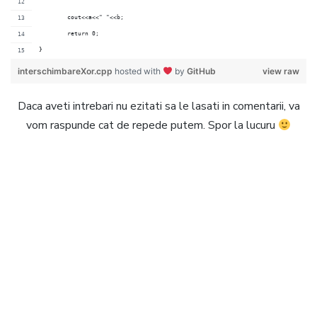
	cout<<a<<" "<<b;
	return 0;
}
interschimbareXor.cpp
hosted with
by
GitHub
view raw
Daca aveti intrebari nu ezitati sa le lasati in comentarii, va
vom raspunde cat de repede putem. Spor la lucuru