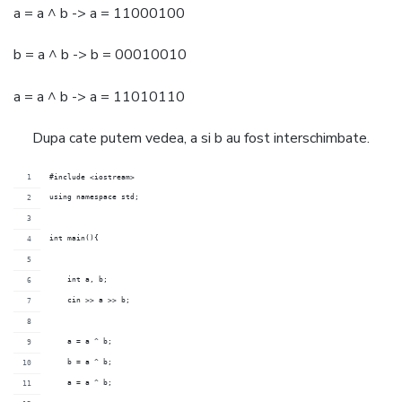
a = a ^ b -> a = 11000100
b = a ^ b -> b = 00010010
a = a ^ b -> a = 11010110
Dupa cate putem vedea, a si b au fost interschimbate.
#include <iostream>
using namespace std;
int main(){
    int a, b;
    cin >> a >> b;
    a = a ^ b;
    b = a ^ b;
    a = a ^ b;