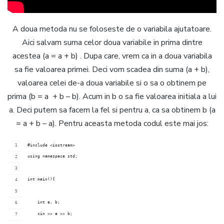
A doua metoda nu se foloseste de o variabila ajutatoare.
Aici salvam suma celor doua variabile in prima dintre
acestea (a = a + b) . Dupa care, vrem ca in a doua variabila
sa fie valoarea primei. Deci vom scadea din suma (a + b),
valoarea celei de-a doua variabile si o sa o obtinem pe
prima (b = a + b – b). Acum in b o sa fie valoarea initiala a lui
a. Deci putem sa facem la fel si pentru a, ca sa obtinem b (a
= a + b – a). Pentru aceasta metoda codul este mai jos:
#include <iostream>
using namespace std;
int main(){
    int a, b;
    cin >> a >> b;