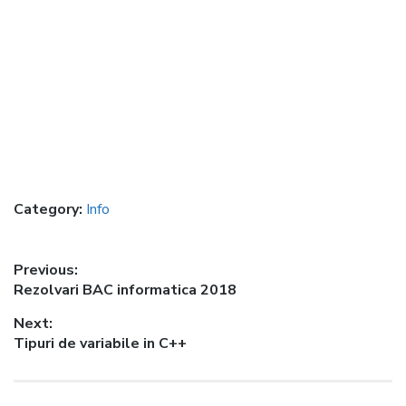
Category:
Info
Post
Previous:
Previous
Rezolvari BAC informatica 2018
navigation
post:
Next:
Next
Tipuri de variabile in C++
post: