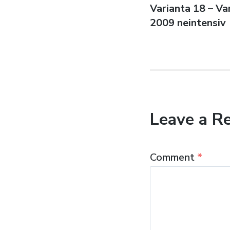
Previous
Varianta 18 – Va
navigatio
post:
2009 neintensiv
Leave a R
Comment
*