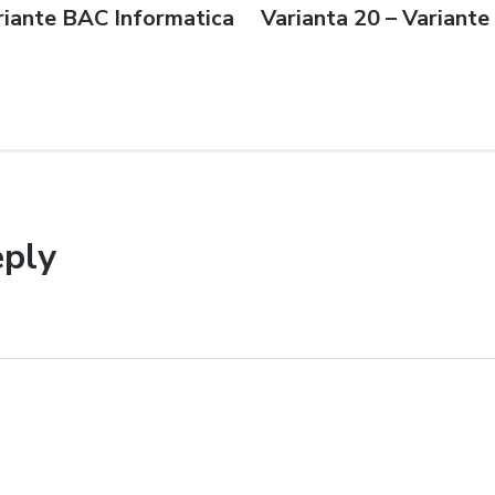
riante BAC Informatica
Next
Varianta 20 – Variant
n
post:
eply