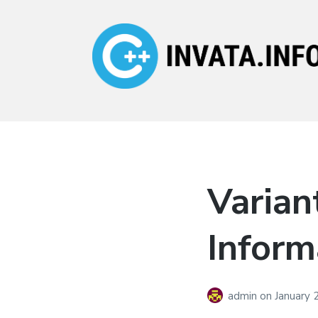
Invata.info
Teorie, probleme,
algortimi
Varian
Inform
admin
on
January 