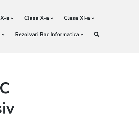
IX-a
Clasa X-a
Clasa XI-a
a
Rezolvari Bac Informatica
AC
iv