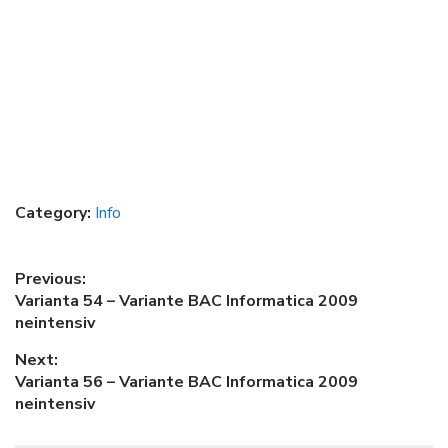
Category:
Info
Post
Previous:
Previous
Varianta 54 – Variante BAC Informatica 2009
navigation
post:
neintensiv
Next:
Next
Varianta 56 – Variante BAC Informatica 2009
post:
neintensiv