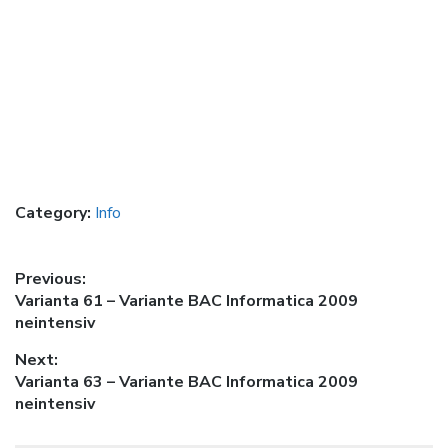
Category:
Info
Post
Previous:
Previous
Varianta 61 – Variante BAC Informatica 2009
navigation
post:
neintensiv
Next:
Next
Varianta 63 – Variante BAC Informatica 2009
post:
neintensiv