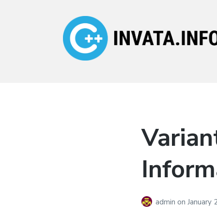
Invata.info
Teorie, probleme,
algortimi
Varian
Inform
admin
on
January 