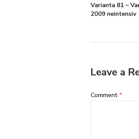
Previous
Varianta 81 – Va
navigatio
post:
2009 neintensiv
Leave a R
Comment
*