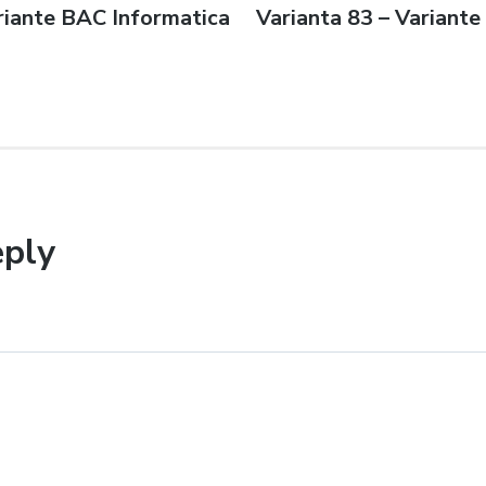
riante BAC Informatica
Next
Varianta 83 – Variant
n
post:
eply