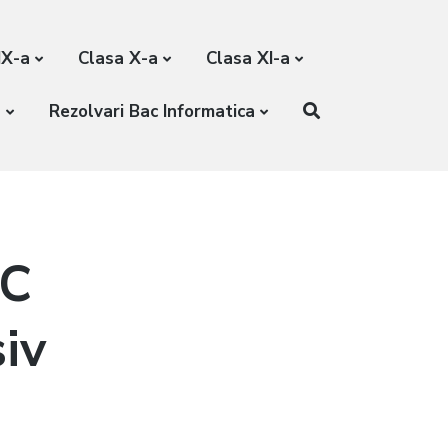
IX-a
Clasa X-a
Clasa XI-a
a
Rezolvari Bac Informatica
AC
iv