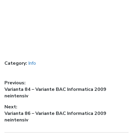
Category:
Info
Post
Previous:
Previous
Varianta 84 – Variante BAC Informatica 2009
navigation
post:
neintensiv
Next:
Next
Varianta 86 – Variante BAC Informatica 2009
post:
neintensiv