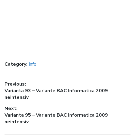
Category:
Info
Post
Previous:
Previous
Varianta 93 – Variante BAC Informatica 2009
navigation
post:
neintensiv
Next:
Next
Varianta 95 – Variante BAC Informatica 2009
post:
neintensiv