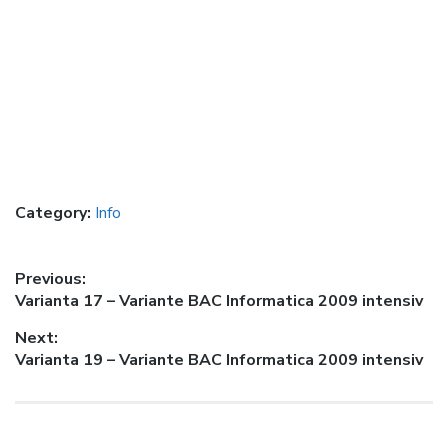
Category:
Info
Post
Previous:
Previous
Varianta 17 – Variante BAC Informatica 2009 intensiv
navigation
post:
Next:
Next
Varianta 19 – Variante BAC Informatica 2009 intensiv
post: