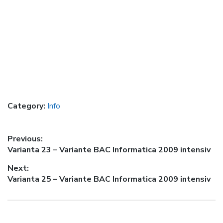
Category:
Info
Post
Previous:
Previous
Varianta 23 – Variante BAC Informatica 2009 intensiv
navigation
post:
Next:
Next
Varianta 25 – Variante BAC Informatica 2009 intensiv
post: