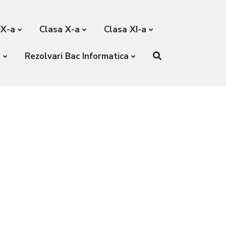
IX-a
Clasa X-a
Clasa XI-a
a
Rezolvari Bac Informatica
C