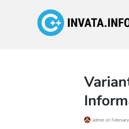
Invata.info
Teorie, probleme,
algortimi
Varian
Inform
admin
on
February