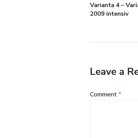
Previous
Varianta 4 – Var
navigatio
post:
2009 intensiv
Leave a R
Comment
*