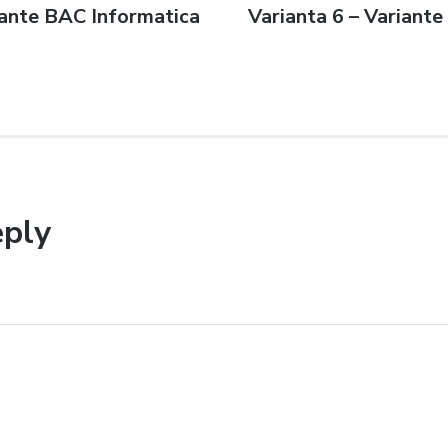
iante BAC Informatica
Next
Varianta 6 – Variant
n
post:
eply