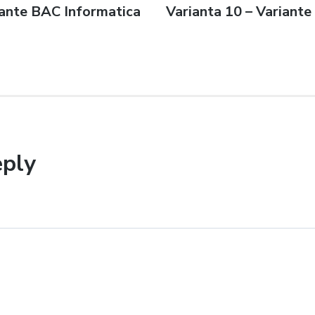
iante BAC Informatica
Next
Varianta 10 – Variant
n
post:
eply