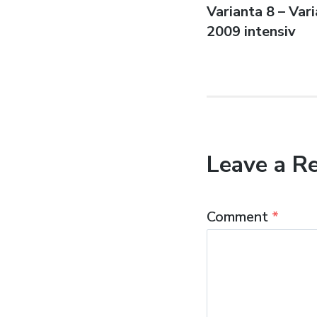
Previous
Varianta 8 – Var
navigatio
post:
2009 intensiv
Leave a R
Comment
*