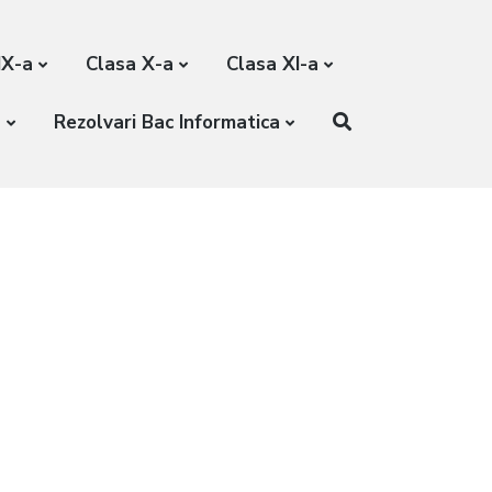
IX-a
Clasa X-a
Clasa XI-a
a
Rezolvari Bac Informatica
C