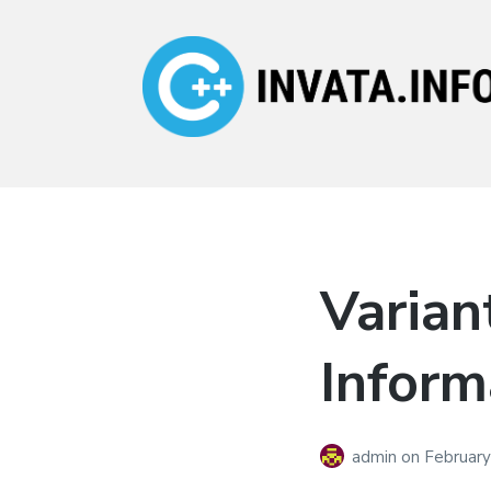
Invata.info
Teorie, probleme,
algortimi
Varian
Inform
admin
on
February