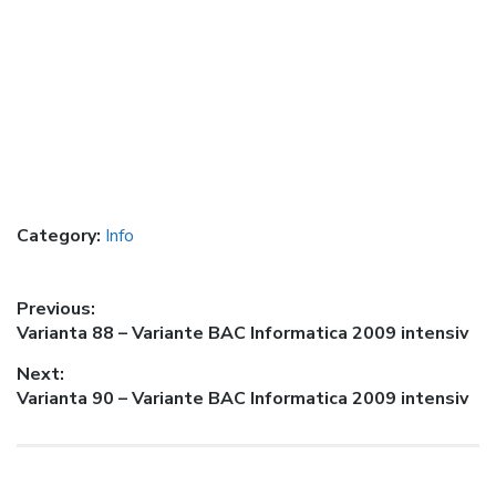
Category:
Info
Post
Previous:
Previous
Varianta 88 – Variante BAC Informatica 2009 intensiv
navigation
post:
Next:
Next
Varianta 90 – Variante BAC Informatica 2009 intensiv
post: