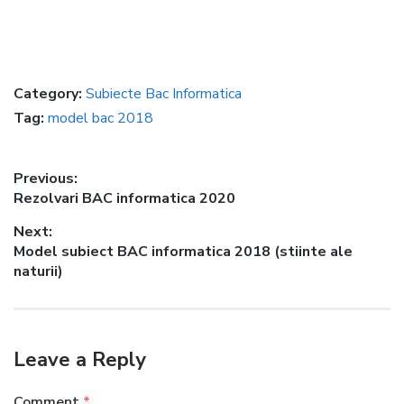
Category:
Subiecte Bac Informatica
Tag:
model bac 2018
Post
Previous:
Previous
Rezolvari BAC informatica 2020
navigation
post:
Next:
Next
Model subiect BAC informatica 2018 (stiinte ale
post:
naturii)
Leave a Reply
Comment
*