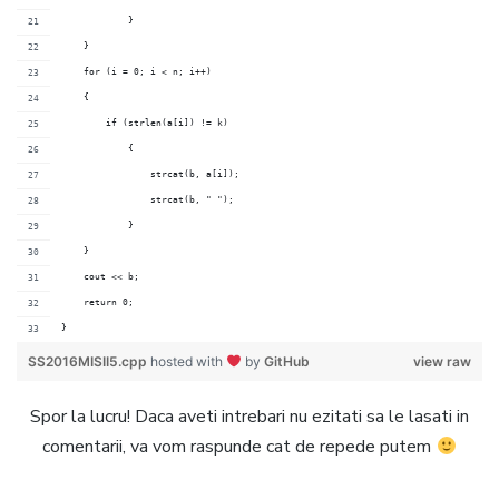
	    }
    }
    for (i = 0; i < n; i++)	
    {
        if (strlen(a[i]) != k)	
	    {
	        strcat(b, a[i]);
	        strcat(b, " ");
	    }
    }
    cout << b;			
    return 0;
}
SS2016MISII5.cpp
hosted with
by
GitHub
view raw
Spor la lucru! Daca aveti intrebari nu ezitati sa le lasati in
comentarii, va vom raspunde cat de repede putem