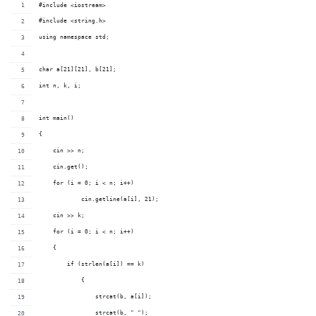
#include <iostream>
#include <string.h>
using namespace std;
char a[21][21], b[21];
int n, k, i;
int main()
{
    cin >> n;		
    cin.get();			
    for (i = 0; i < n; i++) 
	    cin.getline(a[i], 21);	
    cin >> k;			
    for (i = 0; i < n; i++)	
    {
        if (strlen(a[i]) == k)	
	    {
	        strcat(b, a[i]);	
	        strcat(b, " ");	