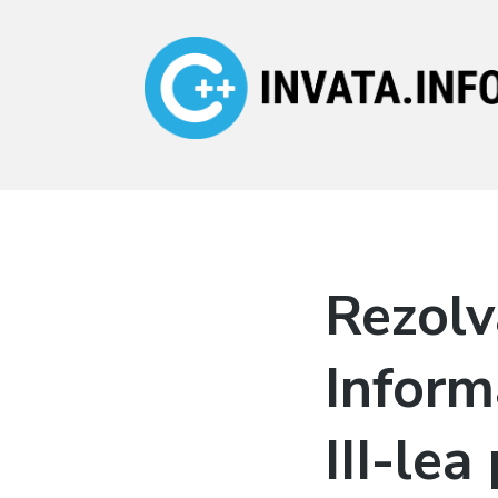
Invata.info
Teorie, probleme,
algortimi
Rezolv
Inform
III-le