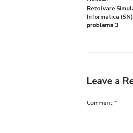
Post
Previous
Rezolvare Simu
navigatio
post:
Informatica (SN) 
problema 3
Leave a R
Comment
*