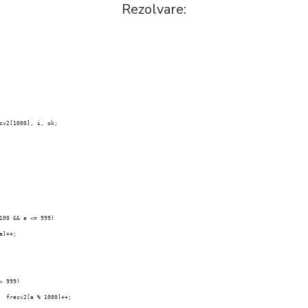
Rezolvare:
cv2[1000], i, ok;
le (f >> a)		
	      if (a >= 100 && a <= 999)	
[a]++;
	         if (a > 999)	
    frecv2[a % 1000]++;