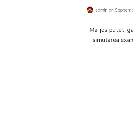
admin
on
Septemb
Mai jos puteti ga
simularea exame