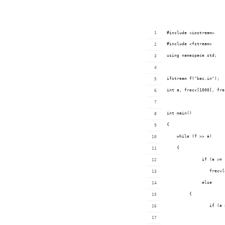
#include <iostream>
#include <fstream>
using namespace std;
ifstream f("bac.in");
int a, frecv[1000], fre
int main()
{
    whi
    {
	         frecv
	      else 
         {
		     