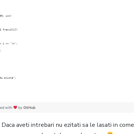
   for (i = 100; i <= 999; i++)	
         if (frecv[i] && frecv2[i])	
<< i << '\n';
;
		
"Nu exista";
se();			
ted with
by
GitHub
 Daca aveti intrebari nu ezitati sa le lasati in com