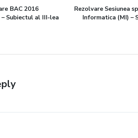
lare BAC 2016
Next
Rezolvare Sesiunea s
n
– Subiectul al III-lea
post:
Informatica (MI) – S
eply