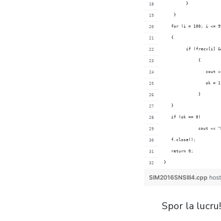
         }
    }
   {
	      {
	         cout 
	         ok = 1
	      }
   }
   if (ok == 0)
	      cout << 
   f.clo
   return 0;
}
SIM2016SNSIII4.cpp
hos
Spor la lucru!