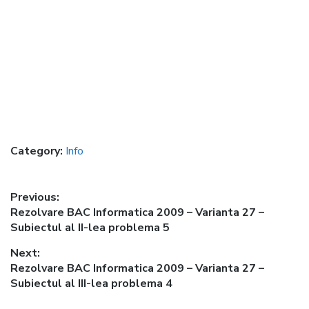
Category:
Info
Post
Previous:
Previous
Rezolvare BAC Informatica 2009 – Varianta 27 –
navigation
post:
Subiectul al II-lea problema 5
Next:
Next
Rezolvare BAC Informatica 2009 – Varianta 27 –
post:
Subiectul al III-lea problema 4