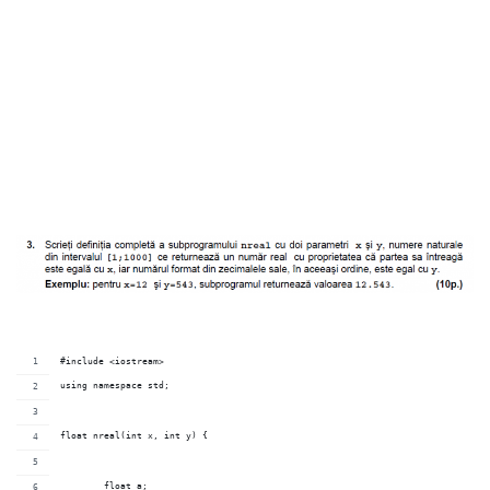
#include <iostream>
using namespace std;
float nreal(int x, int y) {
	float a;