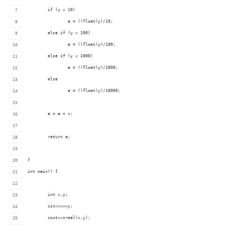
	if (y < 10)
		a = ((float)y)/10;	
	else if (y < 100)
		a = ((float)y)/100;	
	else if (y < 1000)		
		a = ((float)y)/1000;	
	else
		a = ((float)y)/10000;	
	a = a + x;
	return a;
}
int main() {
	int x,y;
	cin>>x>>y;
	cout<<nreal(x,y);