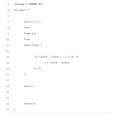
ifstream f("NUMERE.IN");
int main() {
	int n,x = -1;
	f>>n;
	float a,b;
	f>>a;
	while (f>>b) {
		if ((int)b - (int)a < x || x == -1)
			x = (int)b - (int)a;
	 	a = b;
	}
	cout<<x;
	return 0;
}