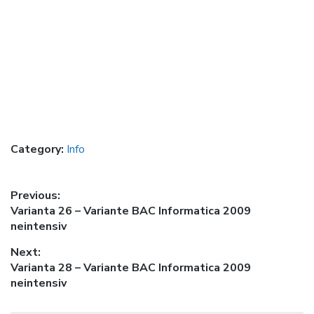
Category:
Info
Post
Previous:
Previous
Varianta 26 – Variante BAC Informatica 2009
navigation
post:
neintensiv
Next:
Next
Varianta 28 – Variante BAC Informatica 2009
post:
neintensiv