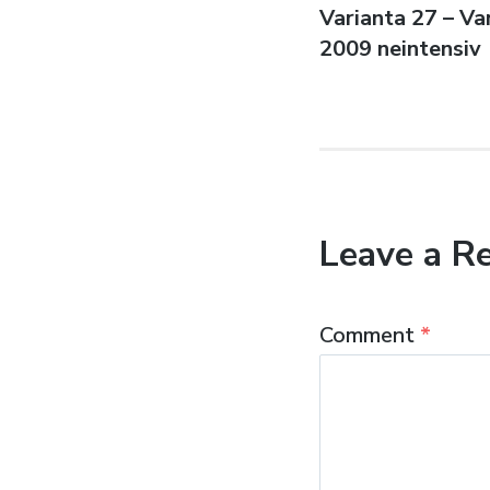
Previous
Varianta 27 – Va
navigatio
post:
2009 neintensiv
Leave a R
Comment
*