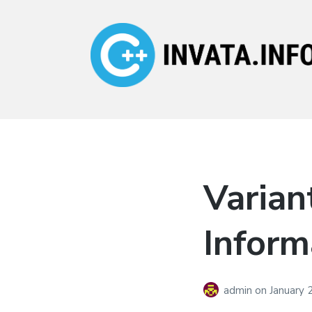
Invata.info
Teorie, probleme,
algortimi
Varian
Inform
admin
on
January 