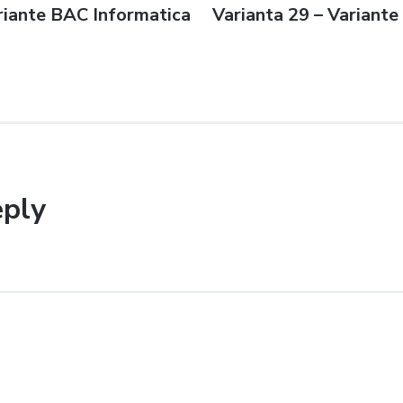
riante BAC Informatica
Next
Varianta 29 – Variant
n
post:
eply