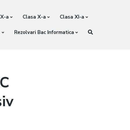
IX-a
Clasa X-a
Clasa XI-a
a
Rezolvari Bac Informatica
AC
iv