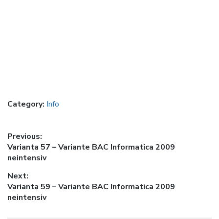
Category:
Info
Post
Previous:
Previous
Varianta 57 – Variante BAC Informatica 2009
navigation
post:
neintensiv
Next:
Next
Varianta 59 – Variante BAC Informatica 2009
post:
neintensiv