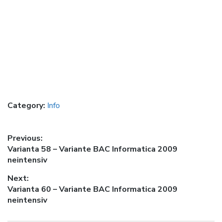
Category:
Info
Post
Previous:
Previous
Varianta 58 – Variante BAC Informatica 2009
navigation
post:
neintensiv
Next:
Next
Varianta 60 – Variante BAC Informatica 2009
post:
neintensiv